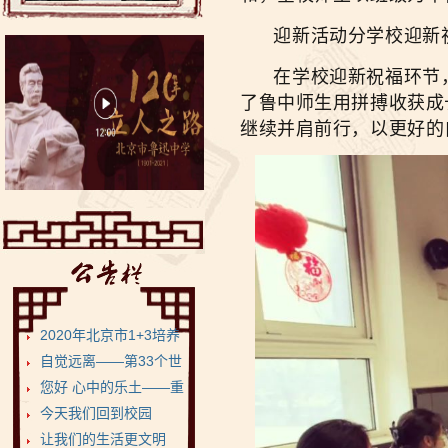
迎新活动分学校迎新祝
在学校迎新祝福环节，
了鲁中师生用拼搏收获成
继续并肩前行，以更好的
2020年北京市1+3培养
试验项目•鲁迅...
自觉远离——第33个世
界无烟日
您好 心中的乐土——重
返健康美丽的菁菁校...
今天我们回到校园
让我们的生活更文明