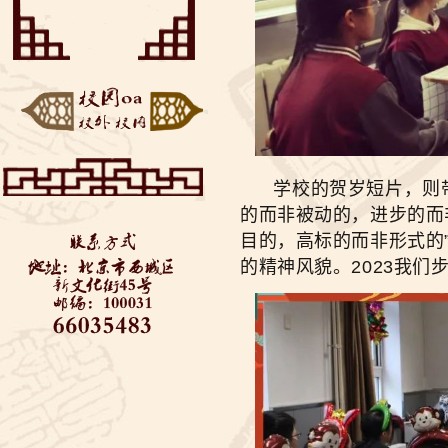
——垃圾分类知识美丽
“云端阅享”——来自同
推...
学们的好书推荐
博疫有我——记2020届
初三毕业考
西城教委对初三学生返
校进行防疫安全检查—...
全力支持 万千保障——
金融街道向学校捐赠...
“艺”心抗疫 “艺”同成长
3——北京市...
学校的贺岁短片，则带领
的而非被动的，进步的而
目的，高标的而非形式的
的精神风貌。2023我们