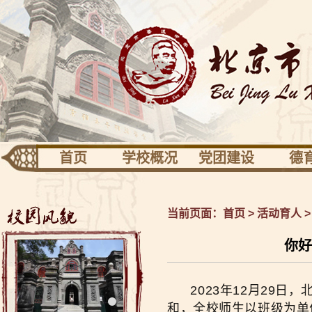
首页
学校概况
党团建设
德
团队建设
专业发展
活动
学校识别
党建
德育
当前页面：
首页
>
活动育人
关于校园
共青团少先队
健康
你好
校长信息
工会之家
校友园地
2023年12月29日
和，全校师生以班级为单位