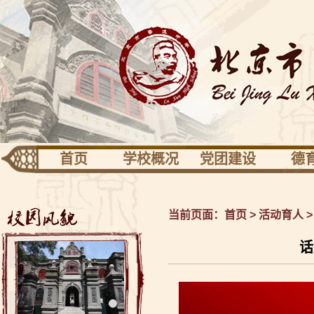
首页
学校概况
党团建设
德
团队建设
专业发展
活动
学校识别
党建
德育
当前页面：
首页
>
活动育人
关于校园
共青团少先队
健康
话
校长信息
工会之家
校友园地