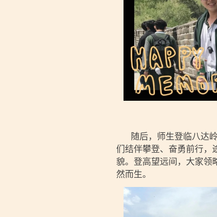
随后，师生登临八达岭长
们结伴攀登、奋勇前行，
貌。登高望远间，大家领
然而生。