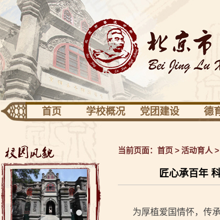
首页
学校概况
党团建设
德
团队建设
专业发展
活动
学校识别
党建
德育
当前页面：
首页
>
活动育人
关于校园
共青团少先队
健康
匠心承百年 
校长信息
工会之家
校友园地
为厚植爱国情怀，传承百