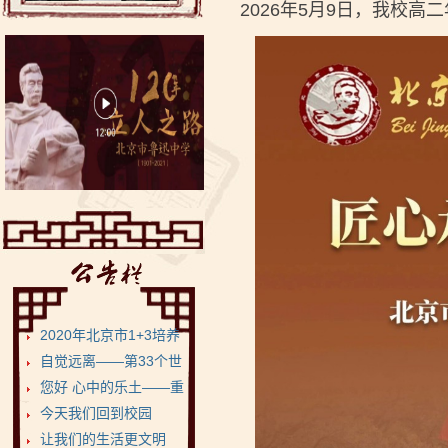
2026年5月9日，我校高
2020年北京市1+3培养
试验项目•鲁迅...
自觉远离——第33个世
界无烟日
您好 心中的乐土——重
返健康美丽的菁菁校...
今天我们回到校园
让我们的生活更文明