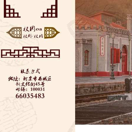
——垃圾分类知识美丽
“云端阅享”——来自同
推...
学们的好书推荐
博疫有我——记2020届
初三毕业考
西城教委对初三学生返
校进行防疫安全检查—...
全力支持 万千保障——
金融街道向学校捐赠...
“艺”心抗疫 “艺”同成长
3——北京市...