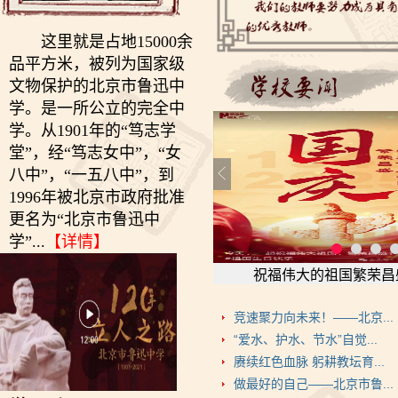
这里就是占地15000余
品平方米，被列为国家级
文物保护的北京市鲁迅中
学。是一所公立的完全中
学。从1901年的“笃志学
堂”，经“笃志女中”，“女
八中”，“一五八中”，到
1996年被北京市政府批准
更名为“北京市鲁迅中
学”...
【详情】
祝福伟大的祖国繁荣昌
竞速聚力向未来！——北京...
“爱水、护水、节水”自觉...
赓续红色血脉 躬耕教坛育...
做最好的自己——北京市鲁...