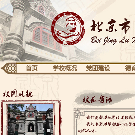
首页
学校概况
党团建设
德
团队建设
专业发展
活动
学校识别
党建
德育
关于校园
共青团少先队
健康
校长信息
工会之家
校友园地