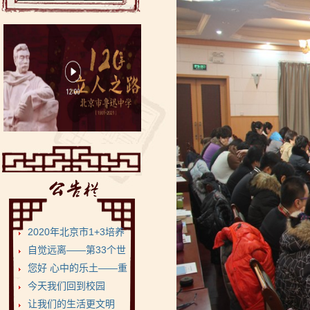
2020年北京市1+3培养
试验项目•鲁迅...
自觉远离——第33个世
界无烟日
您好 心中的乐土——重
返健康美丽的菁菁校...
今天我们回到校园
让我们的生活更文明