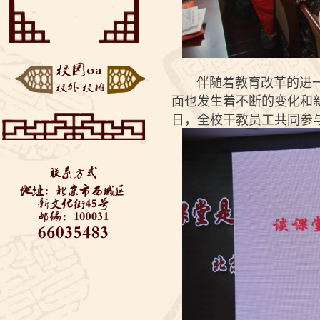
——垃圾分类知识美丽
“云端阅享”——来自同
推...
学们的好书推荐
博疫有我——记2020届
初三毕业考
西城教委对初三学生返
校进行防疫安全检查—...
全力支持 万千保障——
金融街道向学校捐赠...
伴随着教育改革的进一步
“艺”心抗疫 “艺”同成长
3——北京市...
面也发生着不断的变化和新
日，全校干教员工共同参