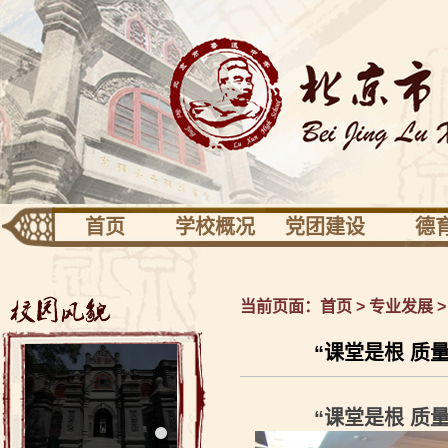
首页
学校概况
党团建设
德
团队建设
专业发展
活动
学校识别
党建
德育
当前页面：
首页
>
专业发展
关于校园
共青团少先队
健康
“课堂是根 质量
校长信息
工会之家
校友园地
“课堂是根 质量