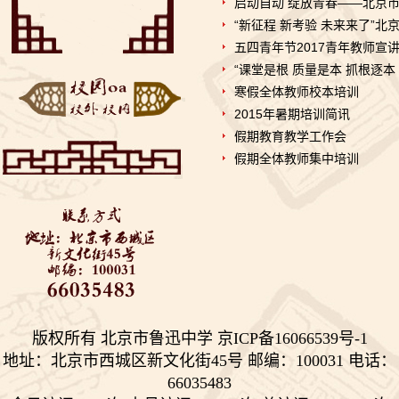
启动自动 绽放青春——北京市鲁
——垃圾分类知识美丽
“云端阅享”——来自同
推...
“新征程 新考验 未来来了”北
学们的好书推荐
博疫有我——记2020届
五四青年节2017青年教师宣
初三毕业考
西城教委对初三学生返
“课堂是根 质量是本 抓根逐本 
校进行防疫安全检查—...
全力支持 万千保障——
寒假全体教师校本培训
金融街道向学校捐赠...
“艺”心抗疫 “艺”同成长
2015年暑期培训简讯
3——北京市...
假期教育教学工作会
假期全体教师集中培训
版权所有 北京市鲁迅中学 京ICP备16066539号-1
地址：北京市西城区新文化街45号 邮编：100031 电话：
66035483