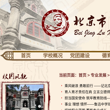
首页
学校概况
党团建设
德
团队建设
专业发展
活动
学校识别
党建
德育
当前页面：
首页
>
专业发展
关于校园
共青团少先队
健康
乘风破浪 勇敢前行 ——记
育人育才责任在肩 立言立德师
校长信息
工会之家
担当国安使命 筑牢教育防线—
校友园地
事业 理想 情怀——鲁迅中