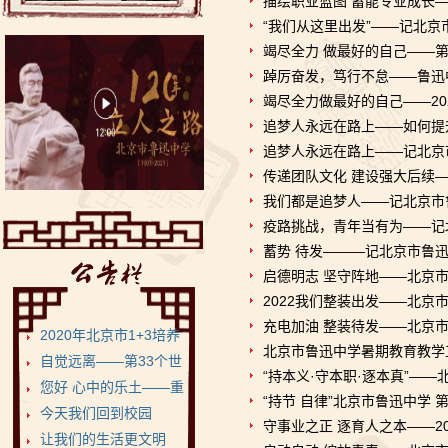
描绘职业蓝图 蓄能专业成长
“我们从这里出发”——记北
竭尽全力 做最好的自己——
​踔厉奋发，笃行不怠——鲁
竭尽全力做最好的自己——20
追梦人永远在路上——如何提
追梦人永远在路上——记北京
传递团队文化 建设强大后续—
我们都是追梦人——记北京市
疫路挑战，青年当有为——记
蓄势 待发———记北京市鲁迅
启德明志 坚守阵地——北京
2022我们整装出发——北京
充电加油 整装待发——北京
2020年北京市1+3培养
北京市鲁迅中学暑期教育教学
试验项目•鲁迅...
自觉远离——第33个世
“持本义·守本职·逐本真”—
界无烟日
您好 心中的乐土——重
“持节 自律”北京市鲁迅中学
返健康美丽的菁菁校...
今天我们回到校园
守事业之正 逐育人之本——20
让我们的生活更文明