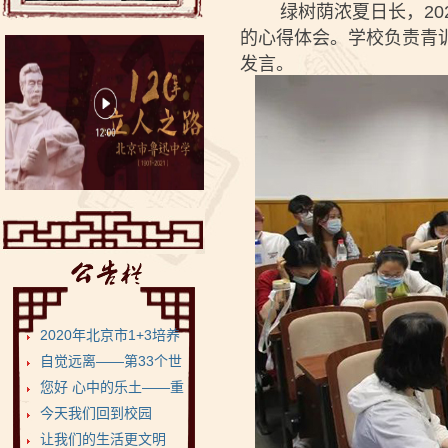
绿树荫浓夏日长，202
的心得体会。学校负责青
发言。
2020年北京市1+3培养
试验项目•鲁迅...
自觉远离——第33个世
界无烟日
您好 心中的乐土——重
返健康美丽的菁菁校...
今天我们回到校园
让我们的生活更文明