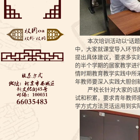
——垃圾分类知识美丽
“云端阅享”——来自同
推...
学们的好书推荐
博疫有我——记2020届
初三毕业考
西城教委对初三学生返
校进行防疫安全检查—...
全力支持 万千保障——
金融街道向学校捐赠...
“艺”心抗疫 “艺”同成长
本次培训活动以“话题互动
3——北京市...
中，大家就课堂导入环节
提出具体建议，要求多实
的半个学期的居家教学进
情时期教育教学实践中所
年教师要深入实践大胆创
严校长针对大家的话题讨
试和积累，要求青年教师
学方式方法灵活运用到实