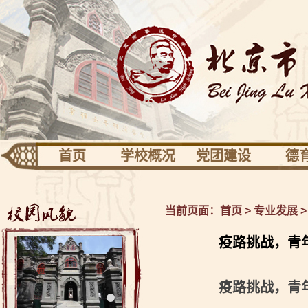
首页
学校概况
党团建设
德
团队建设
专业发展
活动
学校识别
党建
德育
当前页面：
首页
>
专业发展
关于校园
共青团少先队
健康
疫路挑战，青
校长信息
工会之家
校友园地
疫路挑战，青