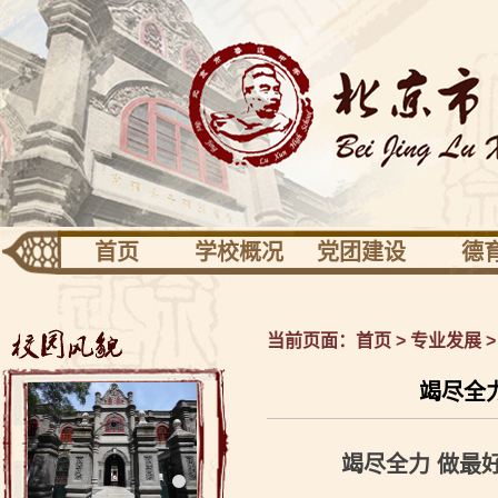
首页
学校概况
党团建设
德
团队建设
专业发展
活动
学校识别
党建
德育
当前页面：
首页
>
专业发展
关于校园
共青团少先队
健康
竭尽全
校长信息
工会之家
校友园地
竭尽全力 做最