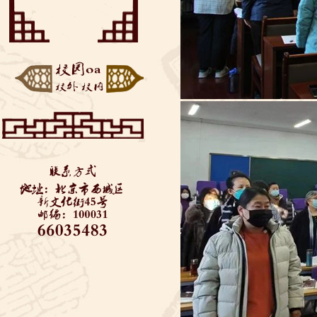
——垃圾分类知识美丽
“云端阅享”——来自同
推...
学们的好书推荐
博疫有我——记2020届
初三毕业考
西城教委对初三学生返
校进行防疫安全检查—...
全力支持 万千保障——
金融街道向学校捐赠...
“艺”心抗疫 “艺”同成长
3——北京市...