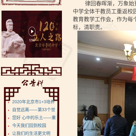
律回春晖渐，万象始更新
中学全体干教员工重返校园
教育教学工作会，作为每
标，清职责。
2020年北京市1+3培养
试验项目•鲁迅...
自觉远离——第33个世
界无烟日
您好 心中的乐土——重
返健康美丽的菁菁校...
今天我们回到校园
让我们的生活更文明