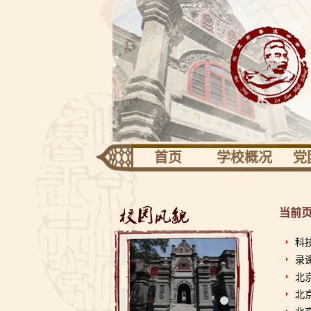
首页
学校概况
党
团队建设
专
学校识别
当前
关于校园
共青
科
录
校长信息
工
北
校友园地
北