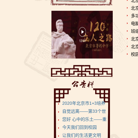
北
北
多
电
班
北
北
校
2020年北京市1+3培养
试验项目•鲁迅...
自觉远离——第33个世
界无烟日
您好 心中的乐土——重
返健康美丽的菁菁校...
今天我们回到校园
让我们的生活更文明