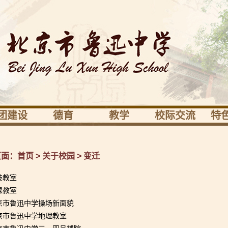
团建设
德育
教学
校际交流
特
业发展
活动育人
校本培训
境外
鲁
党建
德育研究
教育科研
境内
笃
页面：
首页
>
关于校园
>
变迁
团少先队
健康驿站
教学研究
鲁中校际交流
科
技教室
课教室
会之家
课程
体艺
京市鲁迅中学操场新面貌
社
京市鲁迅中学地理教室