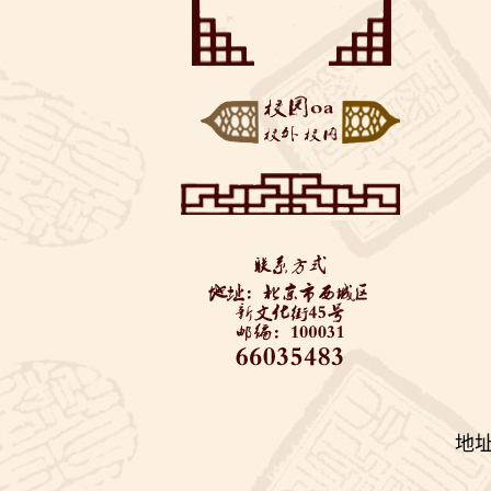
——垃圾分类知识美丽
“云端阅享”——来自同
推...
学们的好书推荐
博疫有我——记2020届
初三毕业考
西城教委对初三学生返
校进行防疫安全检查—...
全力支持 万千保障——
金融街道向学校捐赠...
“艺”心抗疫 “艺”同成长
3——北京市...
地址