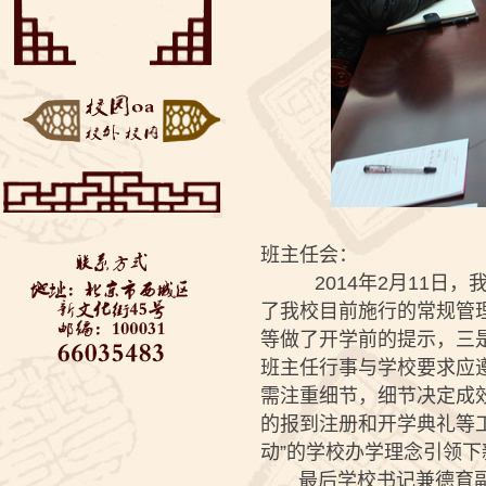
——垃圾分类知识美丽
“云端阅享”——来自同
推...
学们的好书推荐
博疫有我——记2020届
初三毕业考
西城教委对初三学生返
校进行防疫安全检查—...
全力支持 万千保障——
金融街道向学校捐赠...
“艺”心抗疫 “艺”同成长
3——北京市...
班主任会：
2014年2月11日，
了我校目前施行的常规管
等做了开学前的提示，三
班主任行事与学校要求应
需注重细节，细节决定成
的报到注册和开学典礼等
动”的学校办学理念引领
最后学校书记兼德育副校