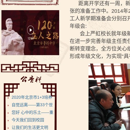
距离开学还有一周，新学
张的准备工作中。2014
工人新学期准备会分别召
年级会:
会上严虹校长就年级新学
在进一步完善年级主任责
断转变理念，全方位关心
形成年级文化，为实现“具
2020年北京市1+3培养
试验项目•鲁迅...
自觉远离——第33个世
界无烟日
您好 心中的乐土——重
返健康美丽的菁菁校...
今天我们回到校园
让我们的生活更文明