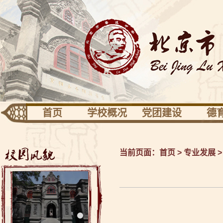
首页
学校概况
党团建设
德
团队建设
专业发展
活动
学校识别
党建
德育
当前页面：
首页
>
专业发展
关于校园
共青团少先队
健康
校长信息
工会之家
校友园地